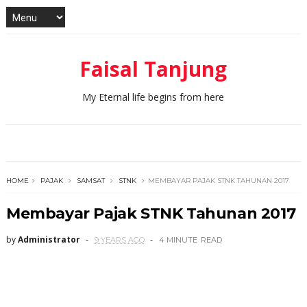
Faisal Tanjung
My Eternal life begins from here
HOME
PAJAK
SAMSAT
STNK
MEMBAYAR PAJAK STNK TAHUNAN 2017
Membayar Pajak STNK Tahunan 2017
by
Administrator
9 YEARS AGO
4 MINUTE
READ